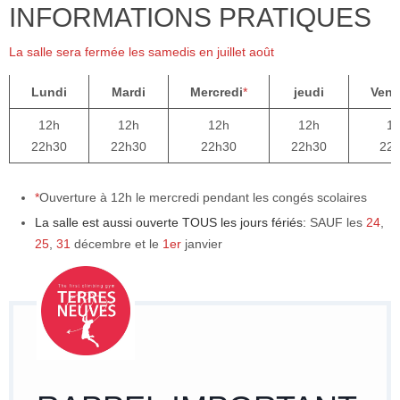
INFORMATIONS PRATIQUES
La salle sera fermée les samedis en juillet août
Lundi
Mardi
Mercredi
*
jeudi
Vend
12h
12h
12h
12h
1
22h30
22h30
22h30
22h30
22
*
Ouverture à 12h le mercredi pendant les congés scolaires
La salle est aussi ouverte TOUS les jours fériés:
SAUF les
24
,
25
,
31
décembre et le
1er
janvier