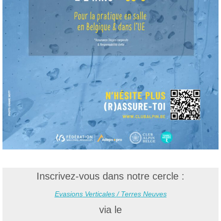
Inscrivez-vous dans
notre cercle :
Evasions
Verticales
/
Terres
Neuves
via le