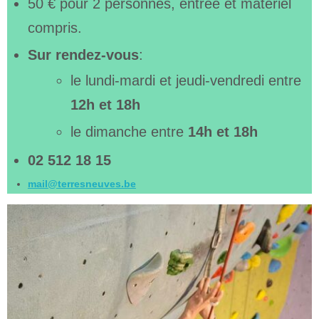
50 € pour 2 personnes, entrée et matériel
compris.
Sur rendez-vous
:
le lundi-mardi et jeudi-vendredi entre
12h et 18h
le dimanche entre
14h et 18h
02
512
18
15
mail@terresneuves.be