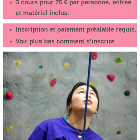
3 cours pour 75 € par personne, entrée
et matériel inclus
.
Inscription et paiement préalable requis
.
Voir plus bas comment s’inscrire
.